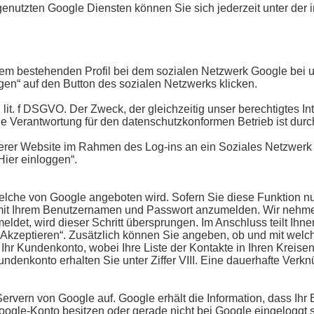
genutzten Google Diensten können Sie sich jederzeit unter de
 Ihrem bestehenden Profil bei dem sozialen Netzwerk Google bei
oggen“ auf den Button des sozialen Netzwerks klicken.
1 lit. f DSGVO. Der Zweck, der gleichzeitig unser berechtigtes Int
Die Verantwortung für den datenschutzkonformen Betrieb ist dur
erer Website im Rahmen des Log-ins an ein Soziales Netzwerk 
Hier einloggen“.
elche von Google angeboten wird. Sofern Sie diese Funktion n
ch mit Ihrem Benutzernamen und Passwort anzumelden. Wir nehm
eldet, wird dieser Schritt übersprungen. Im Anschluss teilt Ihn
„Akzeptieren“. Zusätzlich können Sie angeben, ob und mit welc
 Ihr Kundenkonto, wobei Ihre Liste der Kontakte in Ihren Kreisen
Kundenkonto erhalten Sie unter Ziffer VIII. Eine dauerhafte V
Servern von Google auf. Google erhält die Information, dass Ih
ogle-Konto besitzen oder gerade nicht bei Google eingeloggt sin