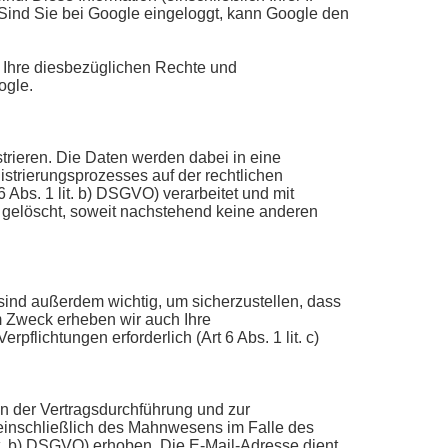
 Sind Sie bei Google eingeloggt, kann Google den
Ihre diesbezüglichen Rechte und
ogle.
strieren. Die Daten werden dabei in eine
trierungsprozesses auf der rechtlichen
Abs. 1 lit. b) DSGVO) verarbeitet und mit
 gelöscht, soweit nachstehend keine anderen
sind außerdem wichtig, um sicherzustellen, dass
em Zweck erheben wir auch Ihre
flichtungen erforderlich (Art 6 Abs. 1 lit. c)
en der Vertragsdurchführung und zur
n einschließlich des Mahnwesens im Falle des
it. b) DSGVO) erhoben. Die E-Mail-Adresse dient