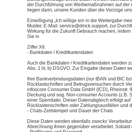
der Durchführung von Werbemaßnahmen auf der rec
liegen darin, unsere Kunden über die Vorzüge uns
Einwilligung „Ich willige ein in die Weitergabe 
Mulder, E-Mail: service@dmck.support, zur Durc
Wirkung für die Zukunft Gebrauch machen, indem Si
Sie in
Ziffer XII.
- Bankdaten / Kreditkartendaten
Auch die Bankdaten / Kreditkartendaten werden zu
Abs. 1 lit. b) DSGVO. Zur Eingabe dieser Daten wer
Ihre Bankverbindungsdaten (nur IBAN und BIC b
Rücklastschriften und Betrugsversuchen durch Ve
infoscore Consumer Data GmbH (ICD), Rheinstr. 
Deckung und sog. Non-consumer Accounts (z.B. S
einer Sperrdatei. Dieser Datenabgleich erfolgt auf
Rücklastenschriften oder Zahlungsausfällen und 
- Chats-Zeitstempel und Dauer der Chats
Diese Daten werden ebenfalls zwecks Verarbeitung 
Abrechnung Ihnen gegenüber verarbeitet. Sobald di
- Profilname und Passwort