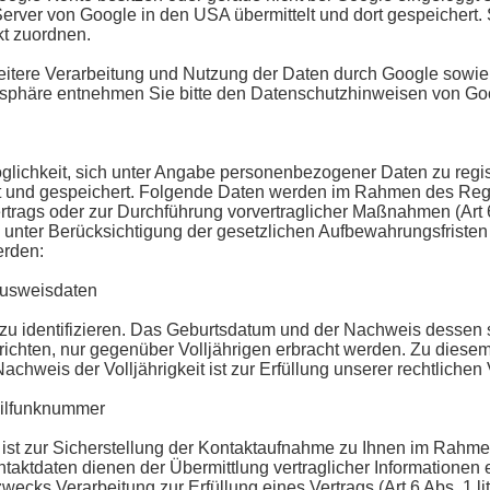
Server von Google in den USA übermittelt und dort gespeichert.
t zuordnen.
tere Verarbeitung und Nutzung der Daten durch Google sowie 
atsphäre entnehmen Sie bitte den Datenschutzhinweisen von Go
Möglichkeit, sich unter Angabe personenbezogener Daten zu regi
 und gespeichert. Folgende Daten werden im Rahmen des Regis
rtrags oder zur Durchführung vorvertraglicher Maßnahmen (Art 6 
 unter Berücksichtigung der gesetzlichen Aufbewahrungsfristen
erden:
ausweisdaten
 zu identifizieren. Das Geburtsdatum und der Nachweis dessen 
e richten, nur gegenüber Volljährigen erbracht werden. Zu dies
is der Volljährigkeit ist zur Erfüllung unserer rechtlichen Verp
obilfunknummer
r ist zur Sicherstellung der Kontaktaufnahme zu Ihnen im Rahm
ntaktdaten dienen der Übermittlung vertraglicher Informatione
ecks Verarbeitung zur Erfüllung eines Vertrags (Art 6 Abs. 1 l