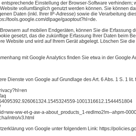
e entsprechende Einstellung der Browser-Software verhindern; w
 Website vollumfänglich genutzt werden können. Sie können da
enen Daten (inkl. Ihrer IP-Adresse) sowie die Verarbeitung die
ps://tools.google.com/dlpage/gaoptout?hl=de.
 Browsern auf mobilen Endgeräten, können Sie die Erfassung d
ookie gesetzt, das die zukünftige Erfassung Ihrer Daten beim Be
sere Website und wird auf Ihrem Gerät abgelegt. Löschen Sie d
nhang mit Google Analytics finden Sie etwa in der Google Ana
re Dienste von Google auf Grundlage des Art. 6 Abs. 1 S. 1 lit
rivacy?hl=en
faq
=2.54095392.926061324.1545324559-1001316612.1544451804
/
subid=ww-ww-et-g-aw-a-about_products_1-redlmo2!m--ahpm-00
ha/intro/v3.html
tzerklärung von Google unter folgendem Link: https://policies.