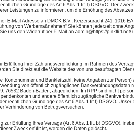
htlichen Grundlage des Art 6 Abs. 1 lit. f) DSGVO. Der Zweck
erer Leistungen zu informieren, um die Erhöhung des Absatzes 
meiner E-Mail Adresse an DMCK B.V., Keizersgracht 241, 1016 E
hführung von Werbemaßnahmen“ Sie können jederzeit ohne Anga
e uns den Widerruf per E-Mail an admin@https://pinkflirt.net/ ü
r Erfüllung Ihrer Zahlungsverpflichtung im Rahmen des Vertrags
den Sie direkt auf die Website des von uns beauftragten Dienstl
zw. Kontonummer und Bankleitzahl, keine Angaben zur Person
rwendung von öffentlich zugänglichen Bankverbindungsdaten m
99, 76532 Baden-Baden, abgeglichen. Im RPP sind nicht perso
pendenkonten und andere öffentlich zugängliche Bankverbindu
 der rechtlichen Grundlage des Art 6 Abs. 1 lit f) DSGVO. Unser 
der Verhinderung von Betrugsversuchen.
zur Erfüllung Ihres Vertrags (Art 6 Abs. 1 lit. b) DSGVO), in
eser Zweck erfüllt ist, werden die Daten gelöscht.