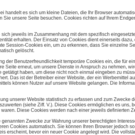
i handelt es sich um kleine Dateien, die Ihr Browser automatisc
n Sie unsere Seite besuchen. Cookies richten auf Ihrem Endger
 sich jeweils im Zusammenhang mit dem spezifisch eingesetzte
entität erhalten. Der Einsatz von Cookies dient einerseits dazu
te Session-Cookies ein, um zu erkennen, dass Sie einzelne Sei
atisch gelöscht.
ng der Benutzerfreundlichkeit temporäre Cookies ein, die für e
 Seite erneut, um unsere Dienste in Anspruch zu nehmen, wird
 getätigt haben, um diese nicht noch einmal eingeben zu müs
hert. Das ist der Betreiber einer Website, der ein Werbemittel au
tels können Nutzer auf unsere Website gelangen. Die Information
zung unserer Website statistisch zu erfassen und zum Zwecke 
zuwerten (siehe Ziff. V.). Diese Cookies ermöglichen es uns, 
s waren. Diese Cookies werden nach einer jeweils definierten 
 genannten Zwecke zur Wahrung unserer berechtigten Interessen so
ren Cookies automatisch. Sie können Ihren Browser jedoch so 
is erscheint, bevor ein neuer Cookie angelegt wird. Die volls